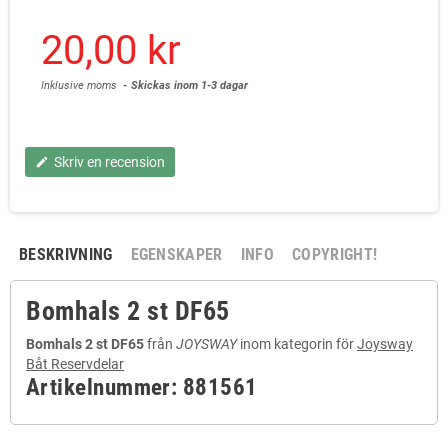
20,00 kr
Inklusive moms
Skickas inom 1-3 dagar
Skriv en recension
edit
BESKRIVNING
EGENSKAPER
INFO
COPYRIGHT!
Bomhals 2 st DF65
Bomhals 2 st DF65
från
JOYSWAY
inom kategorin för
Joysway
Båt Reservdelar
Artikelnummer: 881561