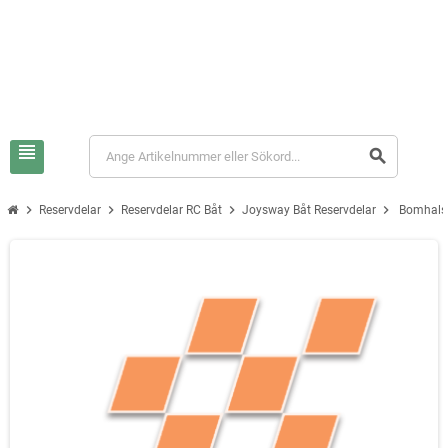
view_headline
search
chevron_right
chevron_right
chevron_right
chevron_right
Reservdelar
Reservdelar RC Båt
Joysway Båt Reservdelar
Bomhals 