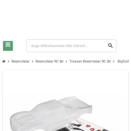
view_headline
search
chevron_right
chevron_right
chevron_right
chevron_right
Reservdelar
Reservdelar RC Bil
Traxxas Reservdelar RC Bil
Bigfoot