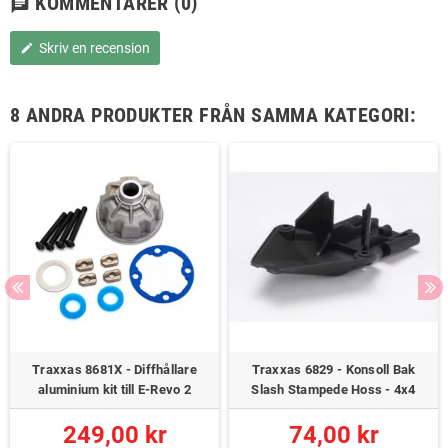
KOMMENTARER
(0)
chat
Skriv en recension
edit
8 ANDRA PRODUKTER FRÅN SAMMA KATEGORI:
Traxxas 8681X - Diffhållare
Traxxas 6829 - Konsoll Bak
aluminium kit till E-Revo 2
Slash Stampede Hoss - 4x4
249,00 kr
74,00 kr