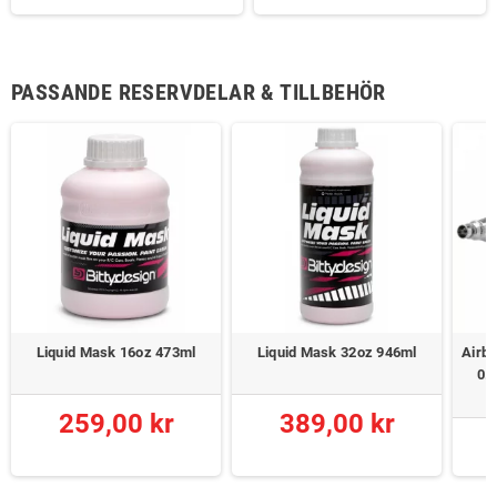
PASSANDE RESERVDELAR & TILLBEHÖR
Liquid Mask 16oz 473ml
Liquid Mask 32oz 946ml
Airb
0.
259,00 kr
389,00 kr