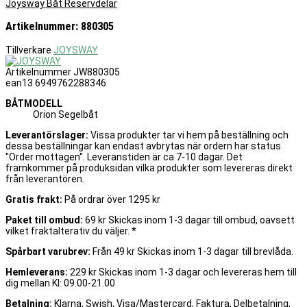
Joysway Båt Reservdelar
Artikelnummer: 880305
Tillverkare
JOYSWAY
Artikelnummer
JW880305
ean13
6949762288346
BÅTMODELL
Orion Segelbåt
Leverantörslager:
Vissa produkter tar vi hem på beställning och
dessa beställningar kan endast avbrytas när ordern har status
"Order mottagen". Leveranstiden är ca 7-10 dagar. Det
framkommer på produksidan vilka produkter som levereras direkt
från leverantören.
Gratis frakt:
På ordrar över 1295 kr
Paket till ombud:
69 kr Skickas inom 1-3 dagar till ombud, oavsett
vilket fraktalterativ du väljer. *
Spårbart varubrev:
Från 49 kr Skickas inom 1-3 dagar till brevlåda.
Hemleverans:
229 kr Skickas inom 1-3 dagar och levereras hem till
dig mellan Kl: 09.00-21.00
Betalning:
Klarna, Swish, Visa/Mastercard, Faktura, Delbetalning,