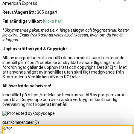
American Express.
Retur/Ångerrätt:
365 dagar!
Fullständiga villkor:
Klicka här!
*
Skrymmande paket, med t.e.x. långa stänger och byggmaterial, kostar
lite extra. Exakt fraktkostnad visas alltid i kassan, även om du inte är
inloggad.
Upphovsrättsskydd & Copyright
Allt av oss producerat innehåll i denna produkt samt resterande
innehåll på https://rcdelar.se är skyddat av samtliga lagar och
förordningar gällande upphovsrätt och copyright. Det är Ej tillåtet
att använda något av innehållet utan skriftligt medgivande från
Storstadens Ventilation AB och RC Delar.
All överträdelse beivras!
Innehållet på https://rcdelar.se bevakas via API av programvaror
som bl.a. Copyscape och även andra verktyg för kontinuerlig
övervakning mot kopierat innehåll.
chat
Kommentarer
(0)
error