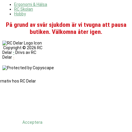
Ergonomi & Hälsa
RC Skolan
Hobby
På grund av svår sjukdom är vi tvugna att pausa
butiken. Välkomna åter igen.
Copyright ©
2026 RC
Delar
•
Drivs av RC
Delar
-
Denna
sajt
änvänder
cookies.
Genom
att
fortsätta
använda
Acceptera
sajten så
godkänner