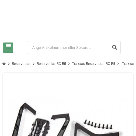
view_headline
search
chevron_right
chevron_right
chevron_right
chevron_right
Reservdelar
Reservdelar RC Bil
Traxxas Reservdelar RC Bil
Traxxas 