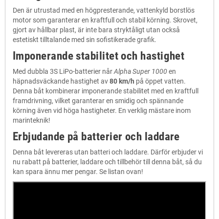
Den är utrustad med en högpresterande, vattenkyld borstlös
motor som garanterar en kraftfull och stabil körning. Skrovet,
gjort av hållbar plast, är inte bara stryktåligt utan också
estetiskt tilltalande med sin sofistikerade grafik.
Imponerande stabilitet och hastighet
Med dubbla 3S LiPo-batterier når
Alpha Super 1000
en
häpnadsväckande hastighet av
80 km/h
på öppet vatten.
Denna båt kombinerar imponerande stabilitet med en kraftfull
framdrivning, vilket garanterar en smidig och spännande
körning även vid höga hastigheter. En verklig mästare inom
marinteknik!
Erbjudande på batterier och laddare
Denna båt levereras utan batteri och laddare. Därför erbjuder vi
nu rabatt på batterier, laddare och tillbehör till denna båt, så du
kan spara ännu mer pengar. Se listan ovan!