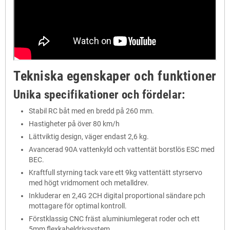
Tekniska egenskaper och funktioner
Unika specifikationer och fördelar:
Stabil RC båt med en bredd på 260 mm.
Hastigheter på över 80 km/h
Lättviktig design, väger endast 2,6 kg.
Avancerad 90A vattenkyld och vattentät borstlös ESC med
BEC.
Kraftfull styrning tack vare ett 9kg vattentätt styrservo
med högt vridmoment och metalldrev.
Inkluderar en 2,4G 2CH digital proportional sändare pch
mottagare för optimal kontroll.
Förstklassig CNC fräst aluminiumlegerat roder och ett
5mm flexkabeldrivsystem.