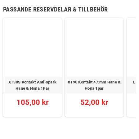
PASSANDE RESERVDELAR & TILLBEHÖR
XT90S Kontakt Anti-spark
XT90 Kontakt 4.5mm Hane &
Lad
Hane & Hona 1Par
Hona 1par
X
105,00 kr
52,00 kr