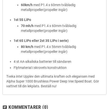
60km/h
med P1.4 x 60mm tvåbladig
metallpropeller(propeller ingår)
1st 5S LiPo
70 mh/h
med P1.4 x 60mm tvåbladig
metallpropeller(propeller ingår)
1st 6S LiPo eller 2st 3S LiPo i serie)
80 km/h
med P1.4 x 56mm tvåbladig
metallpropeller(propeller ingår)
4 st AA-alkaliska batterier till sändaren
Flytmaterial i skrovets konstruktion
Tveka inte! Upplev den ultimata kraften och elegansen med
Alpha Super 1000 Brushless Power Deep Vee Speed Boat. Gör
vattnet till din lekplats. Beställ nu!
KOMMENTARER
(0)
chat