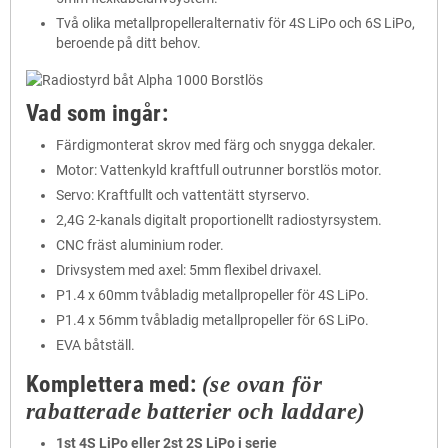
Två olika metallpropelleralternativ för 4S LiPo och 6S LiPo,
beroende på ditt behov.
Vad som ingår:
Färdigmonterat skrov med färg och snygga dekaler.
Motor: Vattenkyld kraftfull outrunner borstlös motor.
Servo: Kraftfullt och vattentätt styrservo.
2,4G 2-kanals digitalt proportionellt radiostyrsystem.
CNC fräst aluminium roder.
Drivsystem med axel: 5mm flexibel drivaxel.
P1.4 x 60mm tvåbladig metallpropeller för 4S LiPo.
P1.4 x 56mm tvåbladig metallpropeller för 6S LiPo.
EVA båtställ.
Komplettera med:
(se ovan för
rabatterade batterier och laddare)
1st 4S LiPo eller 2st 2S LiPo i serie