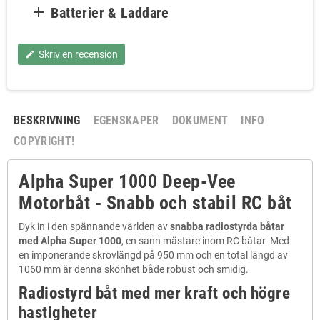

Batterier & Laddare
Skriv en recension
edit
BESKRIVNING
EGENSKAPER
DOKUMENT
INFO
COPYRIGHT!
Alpha Super 1000 Deep-Vee
Motorbåt - Snabb och stabil RC båt
Dyk in i den spännande världen av
snabba radiostyrda båtar
med Alpha Super 1000
, en sann mästare inom RC båtar. Med
en imponerande skrovlängd på 950 mm och en total längd av
1060 mm är denna skönhet både robust och smidig.
Radiostyrd båt med mer kraft och högre
hastigheter