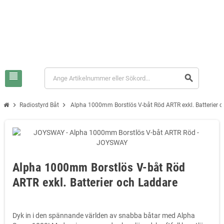
view_headline
search
chevron_right
chevron_right
Radiostyrd Båt
Alpha 1000mm Borstlös V-båt Röd ARTR exkl. Batterier 
Alpha 1000mm Borstlös V-båt Röd
ARTR exkl. Batterier och Laddare
Dyk in i den spännande världen av snabba båtar med Alpha