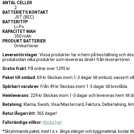
ANTAL CELLER
2
BATTERIETS KONTAKT
JST (BEC)
BATTERITYP
Li-Po
KAPACITET MAH
350 mAh
PRODUKT BATTERIER
Drivbatterier
Leverantörslager:
Vissa produkter tar vi hem på beställning och de
produksidan vilka produkter som levereras direkt från leverantören.
Gratis frakt:
På ordrar över 1295 kr
Paket till ombud:
69 kr Skickas inom 1-3 dagar till ombud, oavsett vilk
Spårbart varubrev:
Från 49 kr Skickas inom 1-3 dagar till brevlåda.
Hemleverans:
229 kr Skickas inom 1-3 dagar och levereras hem till di
Betalning:
Klarna, Swish, Visa/Mastercard, Faktura, Delbetalning, A
Retur/Ångerrätt:
365 dagar!
Fullständiga villkor:
Klicka här!
*
Skrymmande paket, med t.e.x. långa stänger och byggmaterial, kostar lite 