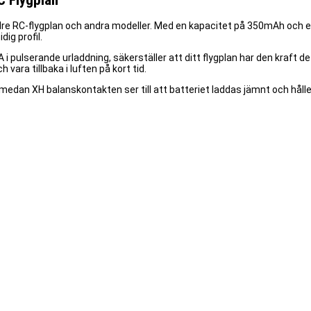
C Flygplan
ndre RC-flygplan och andra modeller. Med en kapacitet på 350mAh och en 
ig profil.
 i pulserande urladdning, säkerställer att ditt flygplan har den kraft 
vara tillbaka i luften på kort tid.
medan XH balanskontakten ser till att batteriet laddas jämnt och håll