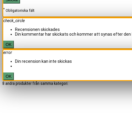
*
Obligatoriska fält
check_circle
Recensionen skickades
Din kommentar har skickats och kommer att synas efter den 
OK
error
Din recension kan inte skickas
OK
8 andra produkter från samma kategori: