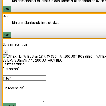
Din anmälan har skickats in och kommer att behandlas av en
OK
error
Din anmälan kunde inte skickas
OK
Skriv en recension
×
2S LiPo 350mAh 7.4V 20C JST-RCY BEC
Betygsättning
*
Ditt namn
*
Titel
*
Din recension
Skicka