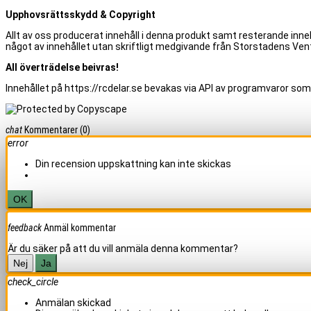
Upphovsrättsskydd & Copyright
Allt av oss producerat innehåll i denna produkt samt resterande inneh
något av innehållet utan skriftligt medgivande från Storstadens Vent
All överträdelse beivras!
Innehållet på https://rcdelar.se bevakas via API av programvaror som
chat
Kommentarer
(0)
error
Din recension uppskattning kan inte skickas
OK
feedback
Anmäl kommentar
Är du säker på att du vill anmäla denna kommentar?
Nej
Ja
check_circle
Anmälan skickad