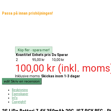
Passa på innan prishöjningen!
Köp fler - spara mer!
Kvantitet
Enhets pris
Du Sparar
2
95,00 kr
10,00 kr
100,00 kr
(inkl. moms
Inklusive moms
Skickas inom 1-3 dagar
edit
Skriv en recension
Beskrivning
Egenskaper
Info
Copyright!