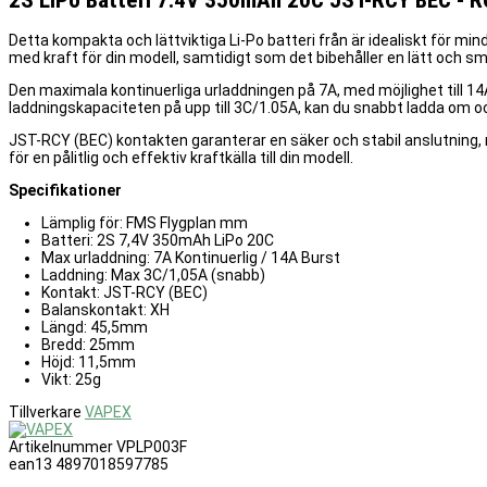
2S LiPo Batteri 7.4V 350mAh 20C JST-RCY BEC - R
Detta kompakta och lättviktiga Li-Po batteri från är idealiskt för mi
med kraft för din modell, samtidigt som det bibehåller en lätt och smid
Den maximala kontinuerliga urladdningen på 7A, med möjlighet till 14A
laddningskapaciteten på upp till 3C/1.05A, kan du snabbt ladda om och 
JST-RCY (BEC) kontakten garanterar en säker och stabil anslutning, 
för en pålitlig och effektiv kraftkälla till din modell.
Specifikationer
Lämplig för: FMS Flygplan mm
Batteri: 2S 7,4V 350mAh LiPo 20C
Max urladdning: 7A Kontinuerlig / 14A Burst
Laddning: Max 3C/1,05A (snabb)
Kontakt: JST-RCY (BEC)
Balanskontakt: XH
Längd: 45,5mm
Bredd: 25mm
Höjd: 11,5mm
Vikt: 25g
Tillverkare
VAPEX
Artikelnummer
VPLP003F
ean13
4897018597785