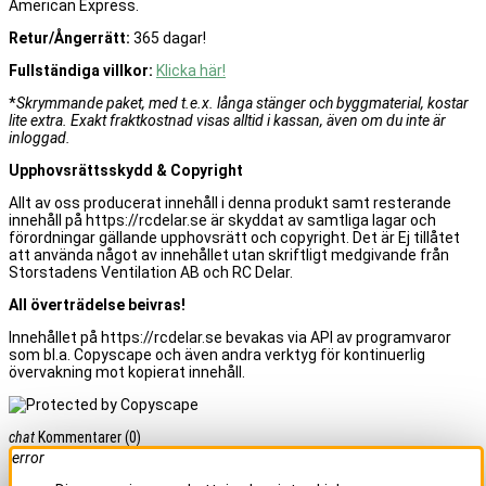
American Express.
Retur/Ångerrätt:
365 dagar!
Fullständiga villkor:
Klicka här!
*
Skrymmande paket, med t.e.x. långa stänger och byggmaterial, kostar
lite extra. Exakt fraktkostnad visas alltid i kassan, även om du inte är
inloggad.
Upphovsrättsskydd & Copyright
Allt av oss producerat innehåll i denna produkt samt resterande
innehåll på https://rcdelar.se är skyddat av samtliga lagar och
förordningar gällande upphovsrätt och copyright. Det är Ej tillåtet
att använda något av innehållet utan skriftligt medgivande från
Storstadens Ventilation AB och RC Delar.
All överträdelse beivras!
Innehållet på https://rcdelar.se bevakas via API av programvaror
som bl.a. Copyscape och även andra verktyg för kontinuerlig
övervakning mot kopierat innehåll.
chat
Kommentarer
(0)
error