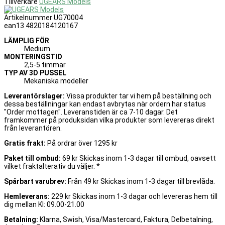
Tillverkare
UGEARS Models
Artikelnummer
UG70004
ean13
4820184120167
LÄMPLIG FÖR
Medium
MONTERINGSTID
2,5-5 timmar
TYP AV 3D PUSSEL
Mekaniska modeller
Leverantörslager:
Vissa produkter tar vi hem på beställning och
dessa beställningar kan endast avbrytas när ordern har status
"Order mottagen". Leveranstiden är ca 7-10 dagar. Det
framkommer på produksidan vilka produkter som levereras direkt
från leverantören.
Gratis frakt:
På ordrar över 1295 kr
Paket till ombud:
69 kr Skickas inom 1-3 dagar till ombud, oavsett
vilket fraktalterativ du väljer. *
Spårbart varubrev:
Från 49 kr Skickas inom 1-3 dagar till brevlåda.
Hemleverans:
229 kr Skickas inom 1-3 dagar och levereras hem till
dig mellan Kl: 09.00-21.00
Betalning:
Klarna, Swish, Visa/Mastercard, Faktura, Delbetalning,