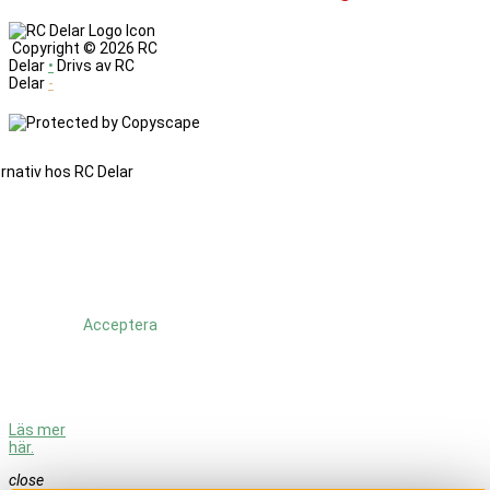
Copyright ©
2026 RC
Delar
•
Drivs av RC
Delar
-
Denna
sajt
änvänder
cookies.
Genom
att
fortsätta
använda
Acceptera
sajten så
godkänner
du att vi
använder
cookies.
Läs mer
här.
close