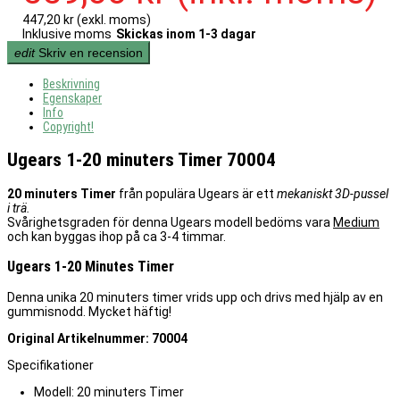
447,20 kr
(exkl. moms)
Inklusive moms
Skickas inom 1-3 dagar
edit
Skriv en recension
Beskrivning
Egenskaper
Info
Copyright!
Ugears 1-20 minuters Timer 70004
20 minuters Timer
från populära Ugears är ett
mekaniskt 3D-pussel
i trä.
Svårighetsgraden för denna Ugears modell bedöms vara
Medium
och kan byggas ihop på ca 3-4 timmar.
Ugears 1-20 Minutes Timer
Denna unika 20 minuters timer vrids upp och drivs med hjälp av en
gummisnodd. Mycket häftig!
Original Artikelnummer: 70004
Specifikationer
Modell: 20 minuters Timer