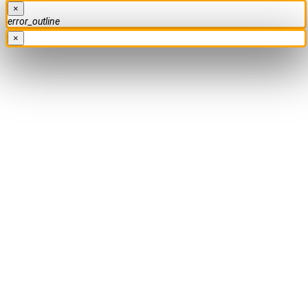
×
error_outline
×